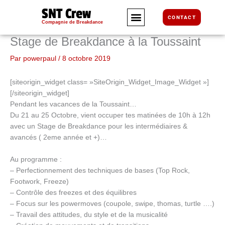
Aller
SNT Crew
au
CONTACT
Compagnie de Breakdance
contenu
Stage de Breakdance à la Toussaint
Par
powerpaul
/
8 octobre 2019
[siteorigin_widget class= »SiteOrigin_Widget_Image_Widget »]
[/siteorigin_widget]
Pendant les vacances de la Toussaint…
Du 21 au 25 Octobre, vient occuper tes matinées de 10h à 12h
avec un Stage de Breakdance pour les intermédiaires &
avancés ( 2eme année et +)…
Au programme :
– Perfectionnement des techniques de bases (Top Rock,
Footwork, Freeze)
– Contrôle des freezes et des équilibres
– Focus sur les powermoves (coupole, swipe, thomas, turtle ….)
– Travail des attitudes, du style et de la musicalité