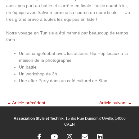
aussi pris part au battle et s’arrête en finale. Tactic quant à lui,
en équipe avec Safwen termine sa course en demi finale … Un
très grand bravo à toutes les équipes en liste !
Notre voyage en Tunisie a été rythmé par beaucoup de temps
forts :
Un échange/débat avec les acteurs Hip Hop locaux à la
maison de la photographie
Un battle
Un workshop de 3h
Une after Party dans un café culturel de Sfax
←
Article précédent
Article suivant
→
Association Style et Technik
, 15 Bis Rue Dumont d'Urville, 14000
CAEN
F
Y
I
E
L