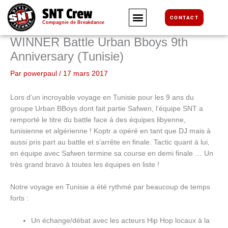
Aller
SNT Crew
au
CONTACT
Compagnie de Breakdance
contenu
WINNER Battle Urban Bboys 9th
Anniversary (Tunisie)
Par
powerpaul
/
17 mars 2017
Lors d’un incroyable voyage en Tunisie pour les 9 ans du
groupe Urban BBoys dont fait partie Safwen, l’équipe SNT a
remporté le titre du battle face à des équipes libyenne,
tunisienne et algérienne ! Koptr a opéré en tant que DJ mais à
aussi pris part au battle et s’arrête en finale. Tactic quant à lui,
en équipe avec Safwen termine sa course en demi finale … Un
très grand bravo à toutes les équipes en liste !
Notre voyage en Tunisie a été rythmé par beaucoup de temps
forts :
Un échange/débat avec les acteurs Hip Hop locaux à la