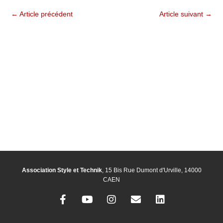
←
Article précédent
Article suivant
→
Association Style et Technik
, 15 Bis Rue Dumont d'Urville, 14000
CAEN
F
Y
I
E
L
a
o
n
n
i
c
u
s
v
n