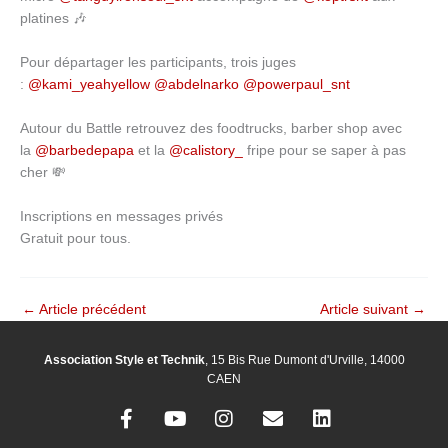
platines 🎶
Pour départager les participants, trois juges
:
@kami_yeahyellow
@abdelnarko
@powerpaul_snt
Autour du Battle retrouvez des foodtrucks, barber shop avec
la
@barbedepapa
et la
@calistory_
fripe pour se saper à pas
cher 💸
Inscriptions en messages privés
Gratuit pour tous.
←
Article précédent
Article suivant
→
Association Style et Technik
, 15 Bis Rue Dumont d'Urville, 14000
CAEN
F
Y
I
E
L
a
o
n
n
i