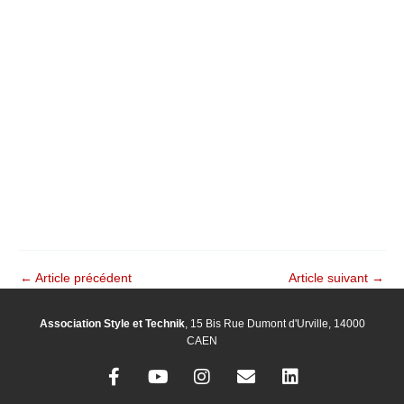
←
Article précédent
Article suivant
→
Association Style et Technik
, 15 Bis Rue Dumont d'Urville, 14000
CAEN
F
Y
I
E
L
a
o
n
n
i