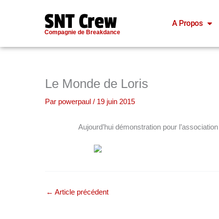
Aller
SNT Crew
au
A Propos
contenu
Compagnie de Breakdance
Le Monde de Loris
Par
powerpaul
/
19 juin 2015
Aujourd’hui démonstration pour l’associatio
←
Article précédent