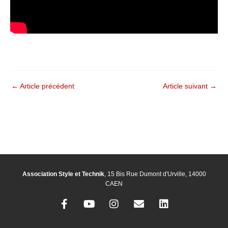
←
Article précédent
Article suivant
→
Association Style et Technik
, 15 Bis Rue Dumont d'Urville, 14000
CAEN
F
Y
I
E
L
a
o
n
n
i
c
u
s
v
n