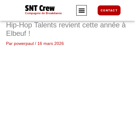
Aller
SNT Crew
au
CONTACT
Compagnie de Breakdance
contenu
Hip-Hop Talents revient cette année à
Elbeuf !
Par
powerpaul
/
16 mars 2026