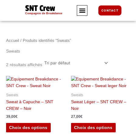
Aller
SNT Crew
au
CONTACT
Compagnie de Breakdance
contenu
Accueil
/ Produits identifiés “Sweats”
Sweats
2 résultats affichés
Ce
Ce
produit
produit
a
a
Sweats
Sweats
plusieurs
plusieurs
Sweat à Capuche – SNT
Sweat Léger – SNT CREW –
variations.
variations.
CREW – Noir
Noir
Les
Les
39,00
€
27,00
€
options
options
peuvent
peuvent
Choix des options
Choix des options
être
être