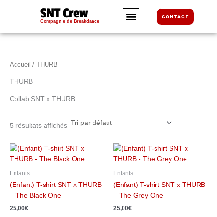
Aller
SNT Crew
au
CONTACT
Compagnie de Breakdance
contenu
Accueil
/ THURB
THURB
Collab SNT x THURB
5 résultats affichés
Ce
Ce
produit
produit
a
a
Enfants
Enfants
plusieurs
plusieurs
(Enfant) T-shirt SNT x THURB
(Enfant) T-shirt SNT x THURB
variations.
variations.
– The Black One
– The Grey One
Les
Les
25,00
€
25,00
€
options
options