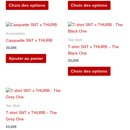
peuvent
peuvent
Choix des options
Choix des options
être
être
choisies
choisies
sur
sur
Ce
la
la
produit
Accessoires
page
page
a
Tee Shirt
Casquette SNT x THURB
du
du
plusieurs
T-shirt SNT x THURB – The
produit
produit
30,00
€
variations.
Black One
Les
Ajouter au panier
25,00
€
options
peuvent
Choix des options
être
choisies
sur
Ce
la
produit
page
a
Tee Shirt
du
plusieurs
T-shirt SNT x THURB – The
produit
variations.
Grey One
Les
25,00
€
options