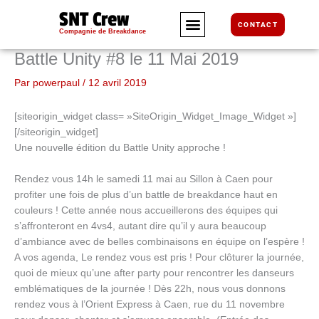
Aller
SNT Crew
au
CONTACT
Compagnie de Breakdance
contenu
Battle Unity #8 le 11 Mai 2019
Par
powerpaul
/
12 avril 2019
[siteorigin_widget class= »SiteOrigin_Widget_Image_Widget »]
[/siteorigin_widget]
Une nouvelle édition du Battle Unity approche !
Rendez vous 14h le samedi 11 mai au Sillon à Caen pour
profiter une fois de plus d’un battle de breakdance haut en
couleurs ! Cette année nous accueillerons des équipes qui
s’affronteront en 4vs4, autant dire qu’il y aura beaucoup
d’ambiance avec de belles combinaisons en équipe on l’espère !
A vos agenda, Le rendez vous est pris ! Pour clôturer la journée,
quoi de mieux qu’une after party pour rencontrer les danseurs
emblématiques de la journée ! Dès 22h, nous vous donnons
rendez vous à l’Orient Express à Caen, rue du 11 novembre