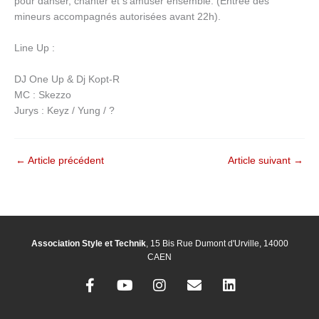
pour danser, chanter et s’amuser ensemble. (Entrée des
mineurs accompagnés autorisées avant 22h).
Line Up :
DJ One Up & Dj Kopt-R
MC : Skezzo
Jurys : Keyz / Yung / ?
←
Article précédent
Article suivant
→
Association Style et Technik
, 15 Bis Rue Dumont d'Urville, 14000
CAEN
F
Y
I
E
L
a
o
n
n
i
c
u
s
v
n