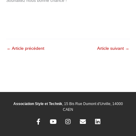
Souhaitez nous bonne chance !
←
Article précédent
Article suivant
→
Association Style et Technik
, 15 Bis Rue Dumont d'Urville, 14000
CAEN
F
Y
I
E
L
a
o
n
n
i
c
u
s
v
n